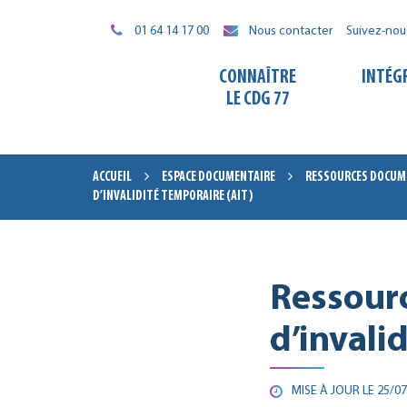
Gestion des traceurs
01 64 14 17 00
Nous contacter
Suivez-nou
CONNAÎTRE
INTÉG
LE CDG 77
ACCUEIL
ESPACE DOCUMENTAIRE
RESSOURCES DOCUME
D’INVALIDITÉ TEMPORAIRE (AIT)
Ressourc
d’invali
MISE À JOUR LE
25/07