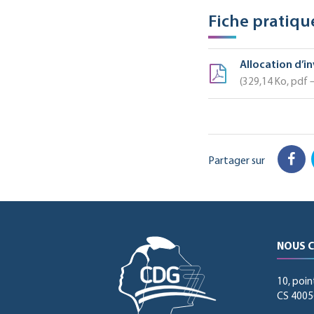
Fiche pratiqu
Allocation d’in
329,14
Ko
, pdf
Partager sur
Fac
NOUS 
10, poin
CS 40056