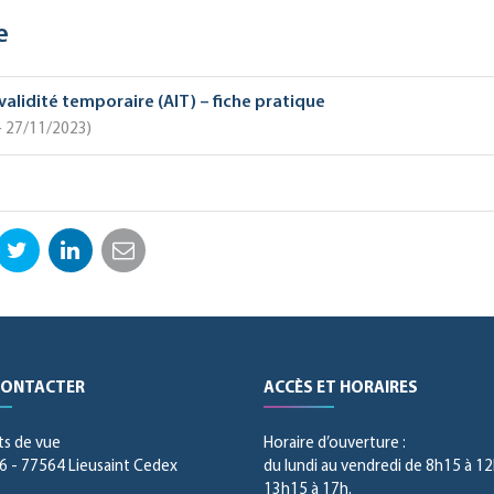
e
validité temporaire (AIT) – fiche pratique
 – 27/11/2023
ebook
Twitter
LinkedIn
Email
CONTACTER
ACCÈS ET HORAIRES
ts de vue
Horaire d’ouverture :
 - 77564 Lieusaint Cedex
du lundi au vendredi de 8h15 à 12
13h15 à 17h.