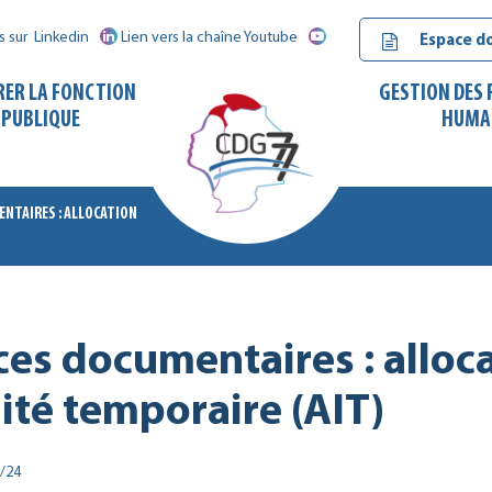
s sur
Linkedin
Lien vers la chaîne Youtube
Espace d
RER LA FONCTION
GESTION DES
PUBLIQUE
HUMA
NTAIRES : ALLOCATION
CDG
77
es documentaires : alloc
dité temporaire (AIT)
/24