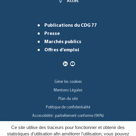
Accès
Publications du CDG 77
Presse
Marchés publics
Offres d’emploi
Gérer les cookies
Mentions Légales
Plan du site
Politique de confidentialité
Accessibilité : partiellement conforme (96%)
Ce site utilise des traceurs pour fonctionner et obtenir des
Inovagora
statistiques d'utilisation afin améliorer l'utilisation, vous pouvez