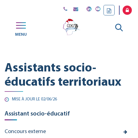
Gestion des traceurs
Aller
MENU
CDG
à
77
la
Assistants socio-
reche
éducatifs territoriaux
MISE À JOUR LE
02/06/26
Assistant socio-éducatif
Concours externe