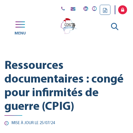
Gestion des traceurs
Aller
MENU
CDG
à
77
la
Ressources
reche
documentaires : congé
pour infirmités de
guerre (CPIG)
MISE À JOUR LE
25/07/24