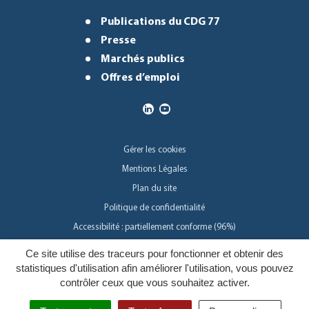
Publications du CDG 77
Presse
Marchés publics
Offres d’emploi
Gérer les cookies
Mentions Légales
Plan du site
Politique de confidentialité
Accessibilité : partiellement conforme (96%)
Ce site utilise des traceurs pour fonctionner et obtenir des
Inovagora
statistiques d'utilisation afin améliorer l'utilisation, vous pouvez
contrôler ceux que vous souhaitez activer.