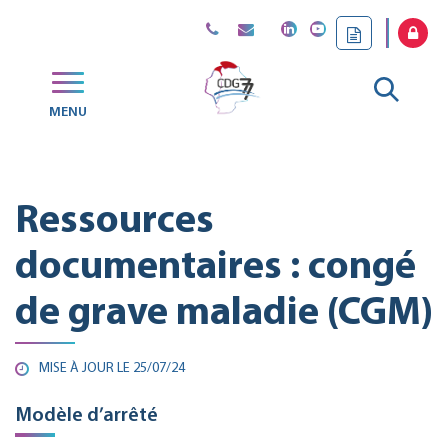
Gestion des traceurs
Aller
MENU
CDG
à
77
la
Ressources
reche
documentaires : congé
de grave maladie (CGM)
MISE À JOUR LE
25/07/24
Modèle d’arrêté