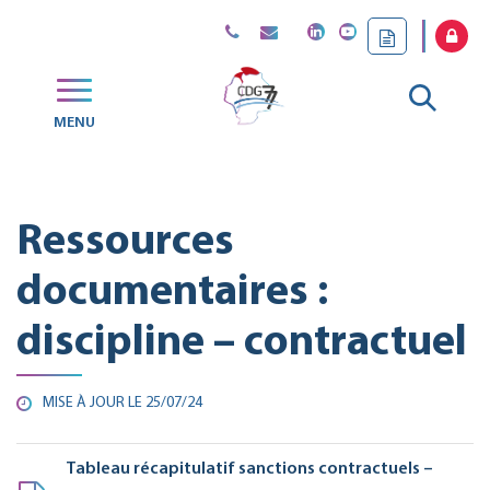
Gestion des traceurs
Aller
MENU
CDG
à
77
la
Ressources
reche
documentaires :
discipline – contractuel
MISE À JOUR LE
25/07/24
Tableau récapitulatif sanctions contractuels –