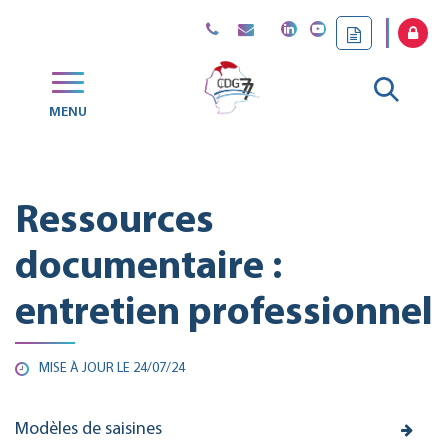
Gestion des traceurs
Aller
MENU
CDG
à
77
la
Ressources
reche
documentaire :
entretien professionnel
MISE À JOUR LE
24/07/24
Modèles de saisines