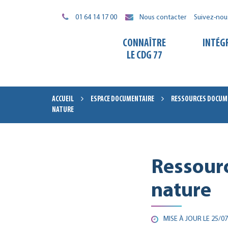
Gestion des traceurs
01 64 14 17 00
Nous contacter
Suivez-nou
CONNAÎTRE
INTÉG
LE CDG 77
ACCUEIL
ESPACE DOCUMENTAIRE
RESSOURCES DOCUME
NATURE
Ressourc
nature
MISE À JOUR LE
25/07