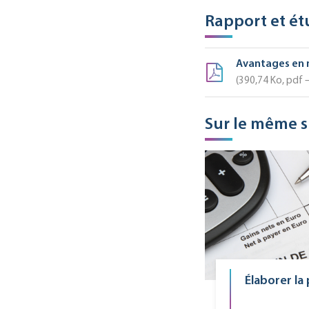
Rapport et ét
Avantages en n
390,74
Ko
, pdf
Sur le même s
Élaborer la