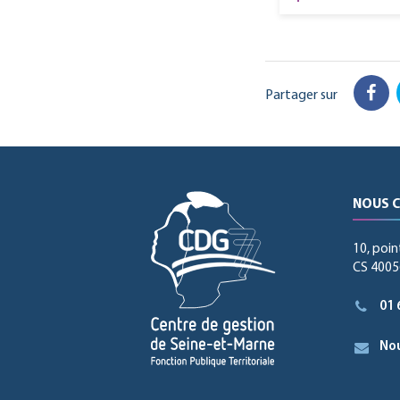
Partager sur
Fac
NOUS 
10, poin
CS 40056
01 
Nou