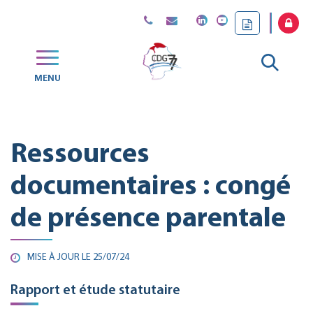
Gestion des traceurs
Aller
MENU
CDG
à
77
la
Ressources
reche
documentaires : congé
de présence parentale
MISE À JOUR LE
25/07/24
Rapport et étude statutaire