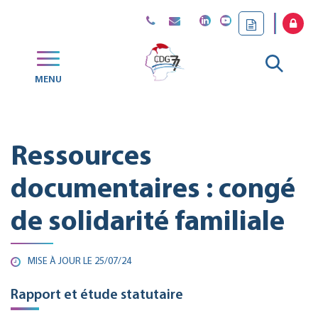
Gestion des traceurs
Aller
MENU
CDG
à
77
la
Ressources
reche
documentaires : congé
de solidarité familiale
MISE À JOUR LE
25/07/24
Rapport et étude statutaire