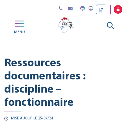
Gestion des traceurs
Aller
MENU
CDG
à
77
la
Ressources
reche
documentaires :
discipline –
fonctionnaire
MISE À JOUR LE
25/07/24