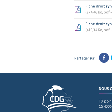
Fiche droit sy
374,46
Ko
, pdf
Fiche droit sy
419,34
Ko
, pdf
Partager sur
Fac
NOUS 
10, poin
CS 40056