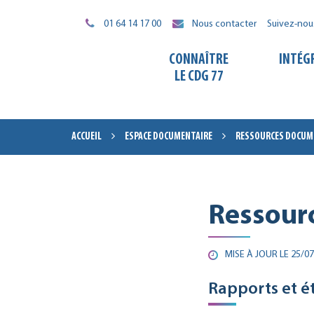
Gestion des traceurs
01 64 14 17 00
Nous contacter
Suivez-nou
CONNAÎTRE
INTÉG
LE CDG 77
ACCUEIL
ESPACE DOCUMENTAIRE
RESSOURCES DOCUME
Ressourc
MISE À JOUR LE
25/07
Rapports et é