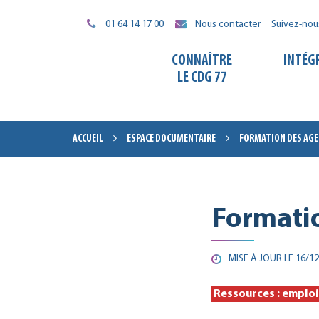
Gestion des traceurs
01 64 14 17 00
Nous contacter
Suivez-nou
CONNAÎTRE
INTÉG
LE CDG 77
ACCUEIL
ESPACE DOCUMENTAIRE
FORMATION DES AG
Formati
MISE À JOUR LE
16/12
Ressources : emploi 