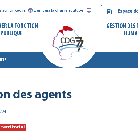
s sur
Linkedin
Lien vers la chaîne Youtube
Espace d
RER LA FONCTION
GESTION DES
PUBLIQUE
HUMA
ENTS
CDG
77
on des agents
/24
territorial