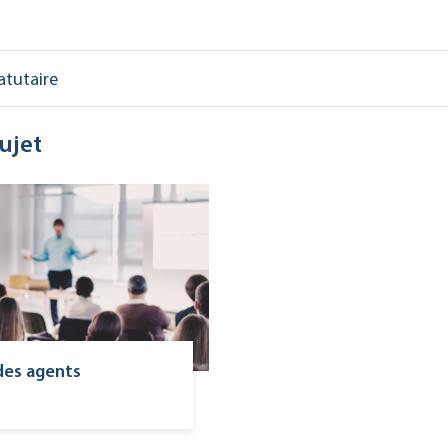
atutaire
ujet
des agents