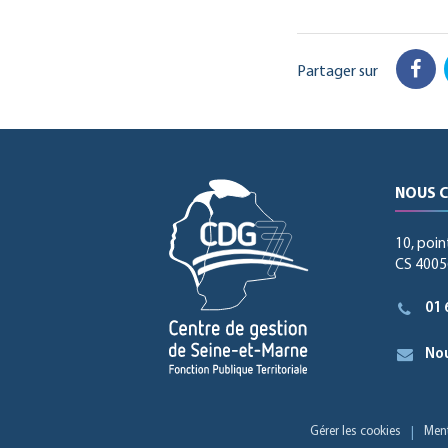
Partager sur
Fac
NOUS 
10, poin
CS 40056
01 
Nou
Gérer les cookies
Ment