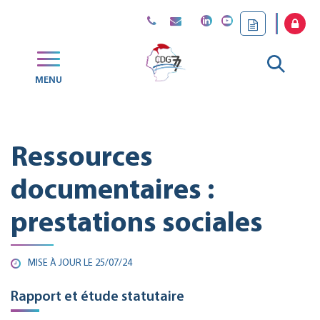
Gestion des traceurs
Aller
MENU
CDG
à
77
la
Ressources
reche
documentaires :
prestations sociales
MISE À JOUR LE
25/07/24
Rapport et étude statutaire