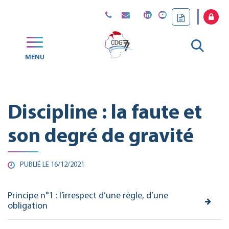
Gestion des traceurs
Aller
MENU
CDG
à
77
la
Discipline : la faute et
reche
son degré de gravité
PUBLIÉ LE 16/12/2021
Principe n°1 : l’irrespect d’une règle, d’une
obligation