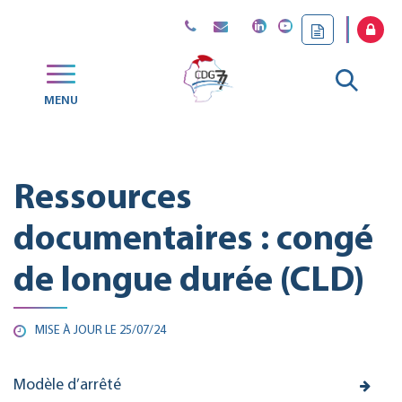
Gestion des traceurs
Aller
MENU
CDG
à
77
la
Ressources
reche
documentaires : congé
de longue durée (CLD)
MISE À JOUR LE
25/07/24
Modèle d’arrêté