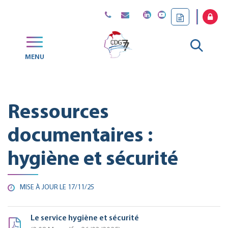
Gestion des traceurs
Aller
MENU
CDG
à
77
la
Ressources
reche
documentaires :
hygiène et sécurité
MISE À JOUR LE
17/11/25
Le service hygiène et sécurité