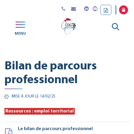
Gestion des traceurs
Aller
MENU
CDG
à
77
la
Bilan de parcours
reche
professionnel
MISE À JOUR LE
14/02/25
Ressources : emploi territorial
Le bilan de parcours professionnel