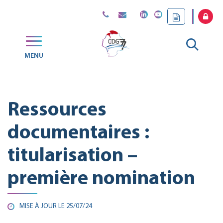
Gestion des traceurs
Aller
MENU
CDG
à
77
la
Ressources
reche
documentaires :
titularisation –
première nomination
MISE À JOUR LE
25/07/24