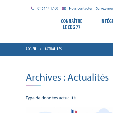
Gestion des traceurs
01 64 14 17 00
Nous contacter
Suivez-nou
CONNAÎTRE
INTÉG
LE CDG 77
ACCUEIL
ACTUALITÉS
Archives :
Actualités
Type de données actualité.