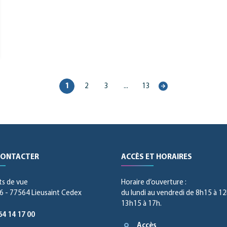
1
2
3
...
13
Page
suivante
CONTACTER
ACCÈS ET HORAIRES
ts de vue
Horaire d’ouverture :
 - 77564 Lieusaint Cedex
du lundi au vendredi de 8h15 à 12
13h15 à 17h.
64 14 17 00
Accès