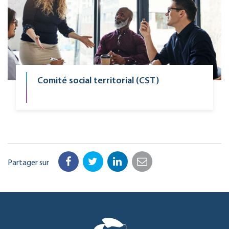
Comité social territorial (CST)
Partager sur
Facebook
Twitter
LinkedIn
Email