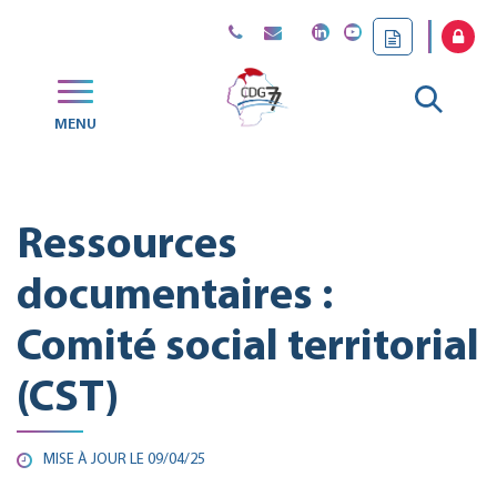
Gestion des traceurs
Aller
MENU
CDG
à
77
la
Ressources
reche
documentaires :
Comité social territorial
(CST)
MISE À JOUR LE
09/04/25