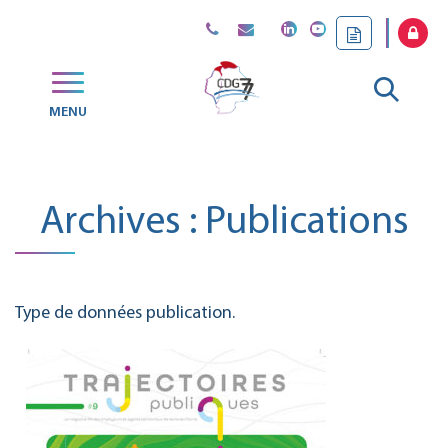
Gestion des traceurs
Aller
MENU
CDG
à
77
la
Archives :
Publications
reche
Type de données publication.